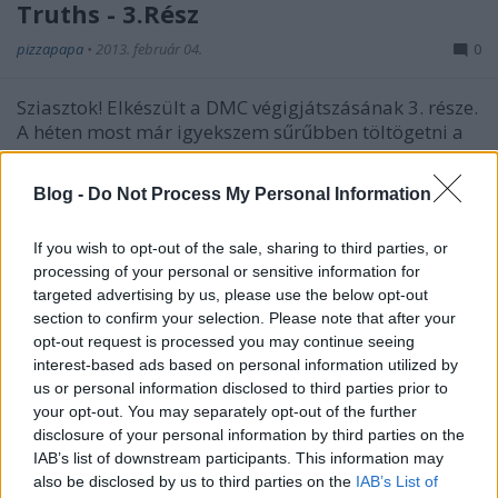
Truths - 3.Rész
pizzapapa
•
2013. február 04.
0
Sziasztok! Elkészült a DMC végigjátszásának 3. része.
A héten most már igyekszem sűrűbben töltögetni a
részeket.
- Bial
Tovább a Videóhoz ...
Blog -
Do Not Process My Personal Information
Warzone: Let's Play: Rock of Ages -
If you wish to opt-out of the sale, sharing to third parties, or
5.Rész
processing of your personal or sensitive information for
targeted advertising by us, please use the below opt-out
pizzapapa
•
2013. február 04.
0
section to confirm your selection. Please note that after your
opt-out request is processed you may continue seeing
interest-based ads based on personal information utilized by
Tovább a Videóhoz ->
us or personal information disclosed to third parties prior to
your opt-out. You may separately opt-out of the further
Warzone: Let's Play - Guitar Hero III
disclosure of your personal information by third parties on the
IAB’s list of downstream participants. This information may
pizzapapa
•
2013. február 02.
0
also be disclosed by us to third parties on the
IAB’s List of