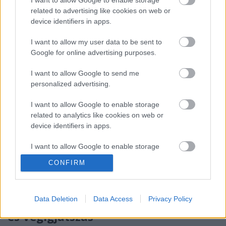
pizzapapa
•
2013. január 30.
0
related to advertising like cookies on web or
device identifiers in apps.
Sziasztok! Elkészült a Devil May Cry végigjátszásom
első része, ahogy ígértem kommentárral. A feltöltés
I want to allow my user data to be sent to
Google for online advertising purposes.
rendszerességérő egyenlőre nem tudok ...
I want to allow Google to send me
Warzone: Let's Play Rock of Ages -
personalized advertising.
3.Rész
I want to allow Google to enable storage
pizzapapa
•
2013. január 30.
0
related to analytics like cookies on web or
device identifiers in apps.
Sziasztok! Elkészült egy újabb adag a Rock of
I want to allow Google to enable storage
Agesből. Legnagyobb meglepetésemre még
related to functionality of the website or app.
bossharc is van benne...
CONFIRM
Tovább a videóhoz ->
I want to allow Google to enable storage
related to personalization.
Beharangozó: Devil May Cry 5 - Teszt
Data Deletion
Data Access
Privacy Policy
I want to allow Google to enable storage
és Végigjátszás
related to security, including authentication