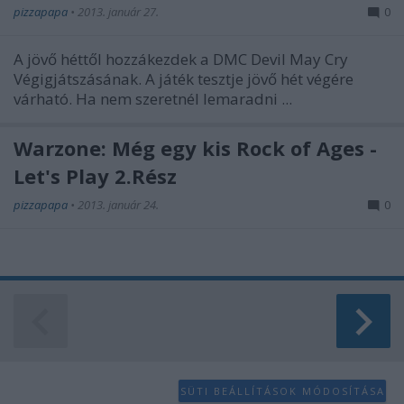
functionality and fraud prevention, and other
pizzapapa
•
2013. január 27.
0
user protection.
A jövő héttől hozzákezdek a DMC Devil May Cry
Végigjátszásának. A játék tesztje jövő hét végére
várható. Ha nem szeretnél lemaradni ...
Warzone: Még egy kis Rock of Ages -
Let's Play 2.Rész
pizzapapa
•
2013. január 24.
0
Tovább a Videóhoz ->
SÜTI BEÁLLÍTÁSOK MÓDOSÍTÁSA