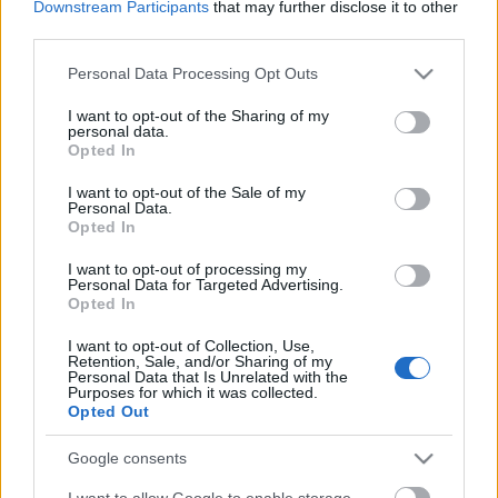
Downstream Participants
that may further disclose it to other
Hali! Sajnos technikai gondok miatt a Minecraft
third parties.
Machines rész eltolódik későbbre, de helyette
Please note that this website/app uses one or more Google
hoztam valami újdonságot nektek. Remélem tetszik
Personal Data Processing Opt Outs
services and may gather and store information including but
majd, ...
not limited to your visit or usage behaviour. You may click to
I want to opt-out of the Sharing of my
personal data.
grant or deny consent to Google and its third-party tags to
Opted In
Warzone: Let's Play Rock of Ages -
use your data for below specified purposes in below Google
consent section.
4.Rész
I want to opt-out of the Sale of my
Personal Data.
Opted In
pizzapapa
•
2013. január 30.
0
I want to opt-out of processing my
Personal Data for Targeted Advertising.
Hali! Na halljátok gyerekek ennyit még nem
Opted In
tököltem egy videóval se. Elkezdtem úgy felvenni,
hogy nem volt belőve a hangfelvétel, aztán meg
I want to opt-out of Collection, Use,
sikeresen ...
Retention, Sale, and/or Sharing of my
Personal Data that Is Unrelated with the
Purposes for which it was collected.
Opted Out
Warzone: Devil May Cry 5
Google consents
Végigjátszás - 1.Rész
I want to allow Google to enable storage