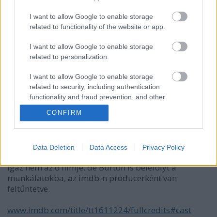
I want to allow Google to enable storage
related to functionality of the website or app.
I want to allow Google to enable storage
related to personalization.
FroG
14 éve
I want to allow Google to enable storage
related to security, including authentication
Tim Burtonnek köze sincs a filmhez :D Timur
functionality and fraud prevention, and other
Bekmambetov a rendező ;)
user protection.
CONFIRM
pizzapapa
Data Deletion
Data Access
Privacy Policy
14 éve
Igaz nem az ő filmje, de Burton is belefolyt a
munkálatokba, az imdb-n producerként van
feltűntetve.
www.imdb.com/title/tt1611224/fullcredits#cast