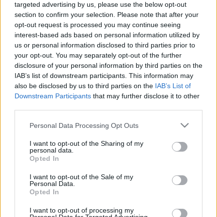
targeted advertising by us, please use the below opt-out
section to confirm your selection. Please note that after your
Ajánlott bejegyzések:
opt-out request is processed you may continue seeing
interest-based ads based on personal information utilized by
us or personal information disclosed to third parties prior to
Hogy csatlakoztassuk Pc-hez a Ps Guitar
your opt-out. You may separately opt-out of the further
Hero gitárt?
disclosure of your personal information by third parties on the
IAB’s list of downstream participants. This information may
also be disclosed by us to third parties on the
IAB’s List of
Downstream Participants
that may further disclose it to other
Warzone: Let's Play: Rock of Ages - 5.Rész
third parties.
Please note that this website/app uses one or more Google
Personal Data Processing Opt Outs
services and may gather and store information including but
not limited to your visit or usage behaviour. You may click to
I want to opt-out of the Sharing of my
personal data.
grant or deny consent to Google and its third-party tags to
Warzone: Let's Play Rock of Ages - 4.Rész
Opted In
use your data for below specified purposes in below Google
consent section.
I want to opt-out of the Sale of my
Personal Data.
Opted In
Warzone: Minecraft Machines - Rejtett
I want to opt-out of processing my
üreg