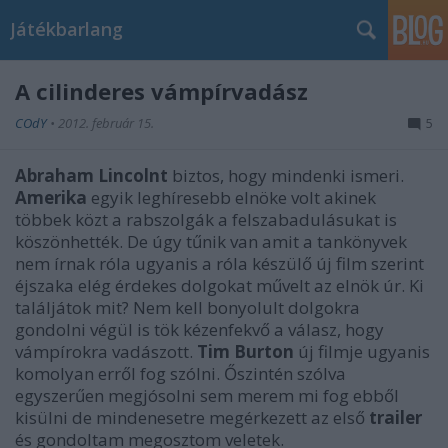
Játékbarlang
A cilinderes vámpírvadász
COdY
•
2012. február 15.
5
Abraham Lincolnt
biztos, hogy mindenki ismeri.
Amerika
egyik leghíresebb elnöke volt akinek
többek közt a rabszolgák a felszabadulásukat is
köszönhették. De úgy tűnik van amit a tankönyvek
nem írnak róla ugyanis a róla készülő új film szerint
éjszaka elég érdekes dolgokat művelt az elnök úr. Ki
találjátok mit? Nem kell bonyolult dolgokra
gondolni végül is tök kézenfekvő a válasz, hogy
vámpírokra vadászott.
Tim Burton
új filmje ugyanis
komolyan erről fog szólni. Őszintén szólva
egyszerűen megjósolni sem merem mi fog ebből
kisülni de mindenesetre megérkezett az első
trailer
és gondoltam megosztom veletek.