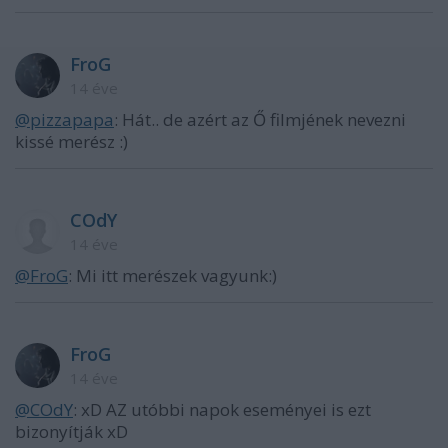
FroG
14 éve
@pizzapapa
: Hát.. de azért az Ő filmjének nevezni
kissé merész :)
COdY
14 éve
@FroG
: Mi itt merészek vagyunk:)
FroG
14 éve
@COdY
: xD AZ utóbbi napok eseményei is ezt
bizonyítják xD