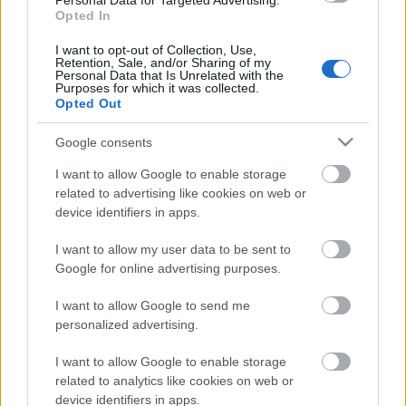
Personal Data for Targeted Advertising.
Opted In
I want to opt-out of Collection, Use,
Retention, Sale, and/or Sharing of my
Personal Data that Is Unrelated with the
The Dark Knight Rises
Purposes for which it was collected.
Opted Out
Google consents
I want to allow Google to enable storage
Szólj hozzá!
related to advertising like cookies on web or
A hozzászóláshoz be kell lépned!
device identifiers in apps.
I want to allow my user data to be sent to
Google for online advertising purposes.
I want to allow Google to send me
personalized advertising.
I want to allow Google to enable storage
related to analytics like cookies on web or
VAGY
device identifiers in apps.